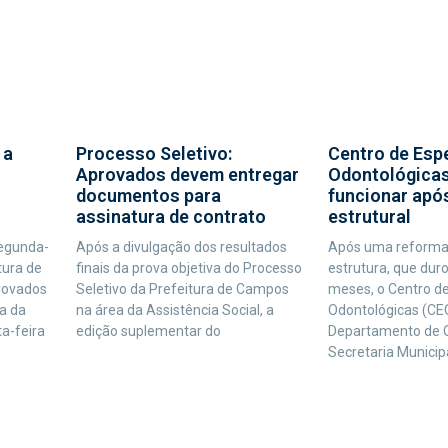
Processo Seletivo:
Centro de Esp
 a
Aprovados devem entregar
Odontológicas
documentos para
funcionar apó
assinatura de contrato
estrutural
Após a divulgação dos resultados
Após uma reforma
segunda-
finais da prova objetiva do Processo
estrutura, que dur
tura de
Seletivo da Prefeitura de Campos
meses, o Centro de
rovados
na área da Assistência Social, a
Odontológicas (CEO
a da
edição suplementar do
Departamento de O
ta-feira
Secretaria Municip