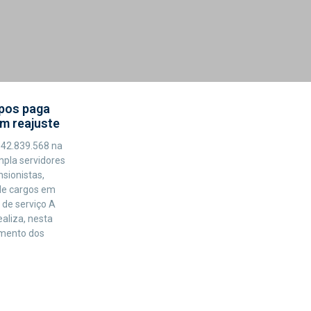
mpos paga
om reajuste
42.839.568 na
mpla servidores
nsionistas,
 de cargos em
 de serviço A
aliza, nesta
amento dos