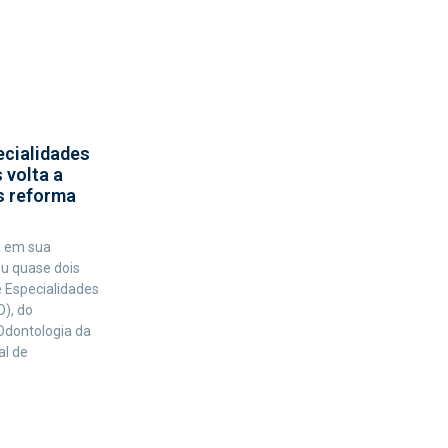
ecialidades
 volta a
s reforma
 em sua
ou quase dois
 Especialidades
), do
dontologia da
al de