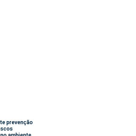
te prevenção
iscos
 no ambiente