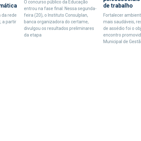
O concurso público da Educação
de trabalho
mática
entrou na fase final. Nessa segunda-
feira (20), o Instituto Consulplan,
Fortalecer ambient
 da rede
banca organizadora do certame,
mais saudáveis, res
 a partir
divulgou os resultados preliminares
de assédio foi o o
da etapa
encontro promovido
Municipal de Gestã
s